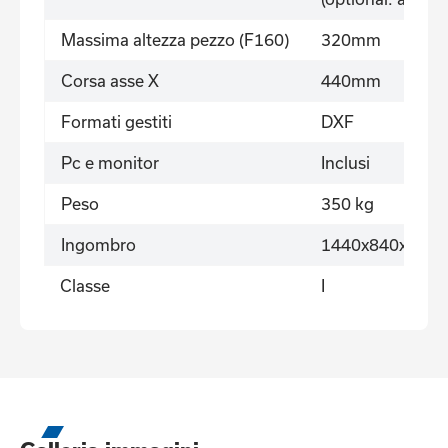
Massima altezza pezzo (F160)
320mm
Corsa asse X
440mm
Formati gestiti
DXF
Pc e monitor
Inclusi
Peso
350 kg
Ingombro
1440x840x1760
Classe
I