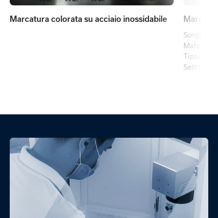
Marcatura colorata su acciaio inossidabile
Marcatura
Sorgente 
Materiale:
Tipologia 
Settore ap