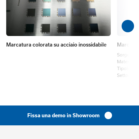
Marcatura colorata su acciaio inossidabile
Marcatura
Sorgente 
Materiale:
Tipologia 
Settore ap
Fissa una demo in Showroom